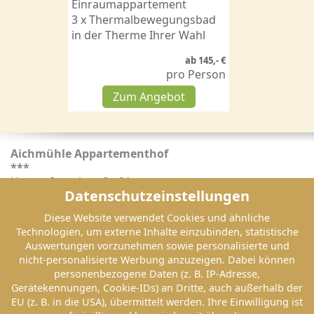
Einraumappartement
3 x Thermalbewegungsbad
in der Therme Ihrer Wahl
ab 145,- €
pro Person
Zum Angebot
Aichmühle Appartementhof
***
Untere Inntalstraße 91
Datenschutzeinstellungen
94072 Bad Füssing
Diese Website verwendet Cookies und ähnliche
Telefon: 08531/2402-0
Technologien, um externe Inhalte einzubinden, statistische
Telefax: 08531/2402-50
Auswertungen vorzunehmen sowie personalisierte und
E-Mail: info@aichmuehle.de
nicht-personalisierte Werbung anzuzeigen. Dabei können
personenbezogene Daten (z. B. IP-Adresse,
Gerätekennungen, Cookie-IDs) an Dritte, auch außerhalb der
EU (z. B. in die USA), übermittelt werden. Ihre Einwilligung ist